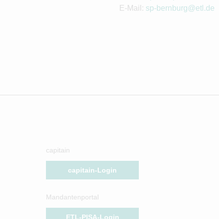
E-Mail:
sp-bernburg@etl.de
capitain
capitain-Login
Mandantenportal
ETL-PISA-Login