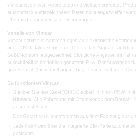
Vimcar ist ein weit verbreitetes und vielfach erprobtes Pro
automatisch aufgezeichneten Daten nicht angezweifelt we
Überraschungen bei Betriebsprüfungen.
Vorteile von Vimcar
Vimcar erfüllt alle Anforderungen an elektronische Fahrte
oder WISO-Datei exportieren. Die digitale Signatur auf de
GoBD-konform aufgezeichnet. Sämtliche Angaben im Fahrten
ausschließlich betrieblich genutzten Pkw: Der Arbeitgeber
gewesen ist. (Individuell anpassbar, je nach Pool- oder Die
So funktioniert Vimcar
Stecken Sie das Gerät (OBD-Stecker) in Ihrem PKW in di
Hinweis:
Alle Fahrzeuge mit Ottomotor ab dem Baujahr 
ausgerüstet sein.
Das Gerät liest Kilometerdaten aus dem Fahrzeug aus u
Jede Fahrt wird über die integrierte SIM-Karte automatis
gesichert.