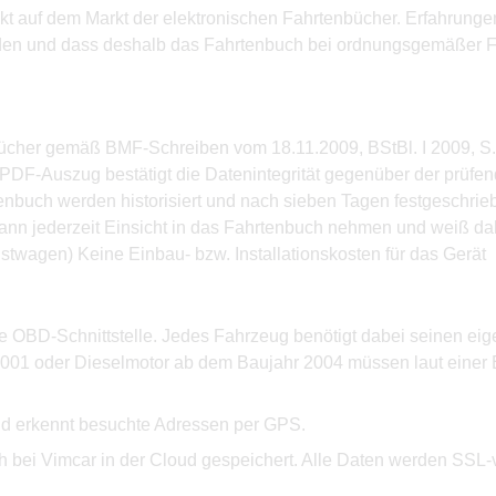
dukt auf dem Markt der elektronischen Fahrtenbücher. Erfahrung
rden und dass deshalb das Fahrtenbuch bei ordnungsgemäßer F
nbücher gemäß BMF-Schreiben vom 18.11.2009, BStBl. I 2009, S.
m PDF-Auszug bestätigt die Datenintegrität gegenüber der prüf
buch werden historisiert und nach sieben Tagen festgeschrieb
 kann jederzeit Einsicht in das Fahrtenbuch nehmen und weiß d
nstwagen) Keine Einbau- bzw. Installationskosten für das Gerät
e OBD-Schnittstelle. Jedes Fahrzeug benötigt dabei seinen eig
2001 oder Dieselmotor ab dem Baujahr 2004 müssen laut einer 
nd erkennt besuchte Adressen per GPS.
ch bei Vimcar in der Cloud gespeichert. Alle Daten werden SSL-