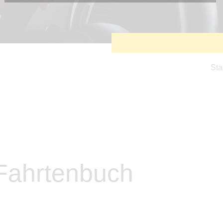
Diese Cookies sind erforderlich, um die grundlegende
Funktionalität der Website zu sichern.
Tracking- und Targeting-Cookies
Diese Cookies sind erforderlich, um unsere Website auf Ihre
Bedürfnisse hin zu optimieren. Hierzu gehört eine
bedarfsgerechte Gestaltung und fortlaufende Verbesserung
unseres Angebotes einschließlich der Verknüpfung zu
Sta
Social-Media-Angeboten von z.B. Facebook und LinkedIn.
Betreibercookies
Diese Cookies sind erforderlich, um z.B. Google Maps zu
nutzen oder eingebettete Videos abspielen zu können.
 Fahrtenbuch