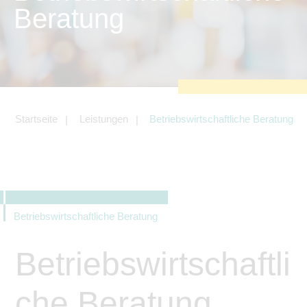
zu sichern.
Beratung
Tracking- und Targeting-Cookies
Diese Cookies sind erforderlich, um
unsere Website auf Ihre Bedürfnisse hin
zu optimieren. Hierzu gehört eine
bedarfsgerechte Gestaltung und
fortlaufende Verbesserung unseres
Angebotes einschließlich der
Verknüpfung zu Social-Media-
Angeboten von z.B. Facebook und
Startseite
Leistungen
Betriebswirtschaftliche Beratung
LinkedIn.
Betreibercookies
Diese Cookies sind erforderlich, um z.B.
Google Maps zu nutzen oder
eingebettete Videos abspielen zu
können.
Betriebswirtschaftliche Beratung
Betriebswirtschaftli
che Beratung