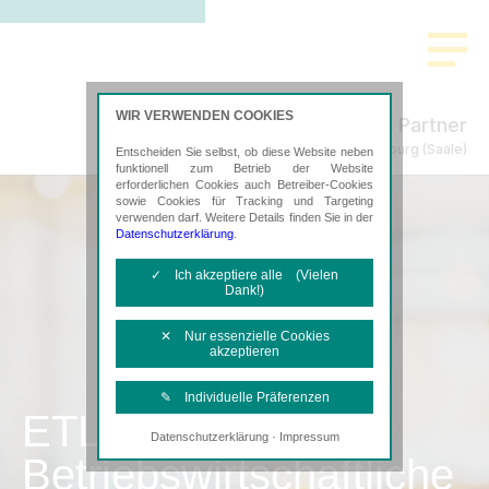
WIR VERWENDEN COOKIES
Schmidt & Partner
Steuerberatung in Bernburg (Saale)
Entscheiden Sie selbst, ob diese Website neben
funktionell zum Betrieb der Website
erforderlichen Cookies auch Betreiber-Cookies
sowie Cookies für Tracking und Targeting
verwenden darf. Weitere Details finden Sie in der
Datenschutzerklärung
.
✓ Ich akzeptiere alle (Vielen
Dank!)
✕ Nur essenzielle Cookies
akzeptieren
✎ Individuelle Präferenzen
ETL
·
Datenschutzerklärung
Impressum
Notwendige Cookies
Betriebswirtschaftliche
Diese Cookies sind erforderlich, um die
grundlegende Funktionalität der Website