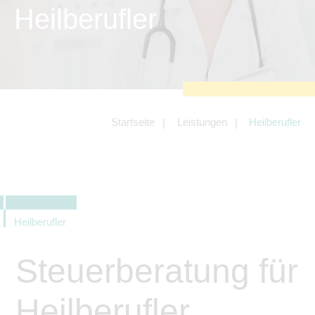
zu sichern.
Heilberufler
Tracking- und Targeting-Cookies
Diese Cookies sind erforderlich, um
unsere Website auf Ihre Bedürfnisse hin
zu optimieren. Hierzu gehört eine
bedarfsgerechte Gestaltung und
fortlaufende Verbesserung unseres
Angebotes einschließlich der
Verknüpfung zu Social-Media-
Angeboten von z.B. Facebook und
Startseite
Leistungen
Heilberufler
LinkedIn.
Betreibercookies
Diese Cookies sind erforderlich, um z.B.
Google Maps zu nutzen oder
eingebettete Videos abspielen zu
können.
Heilberufler
Steuerberatung für
Heilberufler