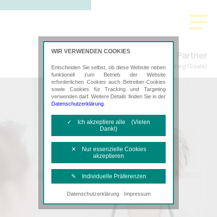
WIR VERWENDEN COOKIES
Schmidt & Partner
Steuerberatung in Bernburg (Saale)
Entscheiden Sie selbst, ob diese Website neben
funktionell zum Betrieb der Website
erforderlichen Cookies auch Betreiber-Cookies
sowie Cookies für Tracking und Targeting
verwenden darf. Weitere Details finden Sie in der
Datenschutzerklärung
.
✓ Ich akzeptiere alle (Vielen
Dank!)
✕ Nur essenzielle Cookies
akzeptieren
✎ Individuelle Präferenzen
·
Datenschutzerklärung
Impressum
Notwendige Cookies
Diese Cookies sind erforderlich, um die
grundlegende Funktionalität der Website