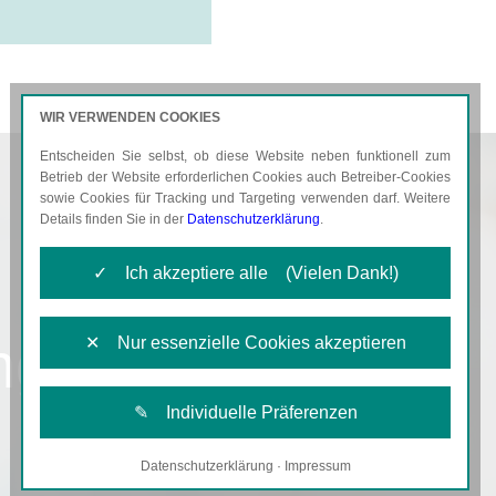
WIR VERWENDEN COOKIES
Entscheiden Sie selbst, ob diese Website neben funktionell zum
AKTUELLES
KARRIERE
Betrieb der Website erforderlichen Cookies auch Betreiber-Cookies
sowie Cookies für Tracking und Targeting verwenden darf. Weitere
Details finden Sie in der
Datenschutzerklärung
.
✓ Ich akzeptiere alle (Vielen Dank!)
ng
✕ Nur essenzielle Cookies akzeptieren
✎ Individuelle Präferenzen
Datenschutzerklärung
·
Impressum
Notwendige Cookies