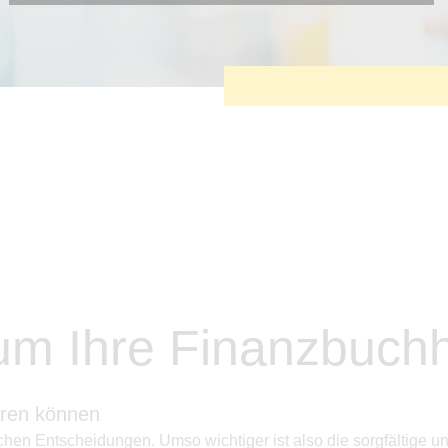
Diese Cookies sind erforderlich, um die grundlegende
Funktionalität der Website zu sichern.
Tracking- und Targeting-Cookies
Diese Cookies sind erforderlich, um unsere Website auf Ihre
Bedürfnisse hin zu optimieren. Hierzu gehört eine
bedarfsgerechte Gestaltung und fortlaufende Verbesserung
unseres Angebotes einschließlich der Verknüpfung zu
Social-Media-Angeboten von z.B. Facebook und LinkedIn.
Betreibercookies
Diese Cookies sind erforderlich, um z.B. Google Maps zu
nutzen oder eingebettete Videos abspielen zu können.
m Ihre Finanzbuchh
eren können
hen Entscheidungen. Umso wichtiger ist also die sorgfältige un