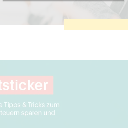
Diese Cookies sind erforderlich, um die grundlegende
Funktionalität der Website zu sichern.
Tracking- und Targeting-Cookies
Diese Cookies sind erforderlich, um unsere Website auf Ihre
Bedürfnisse hin zu optimieren. Hierzu gehört eine
bedarfsgerechte Gestaltung und fortlaufende Verbesserung
unseres Angebotes einschließlich der Verknüpfung zu
Social-Media-Angeboten von z.B. Facebook und LinkedIn.
Betreibercookies
Diese Cookies sind erforderlich, um z.B. Google Maps zu
nutzen oder eingebettete Videos abspielen zu können.